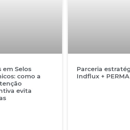
s em Selos
Parceria estraté
icos: como a
Indflux + PERMA
tenção
tiva evita
as