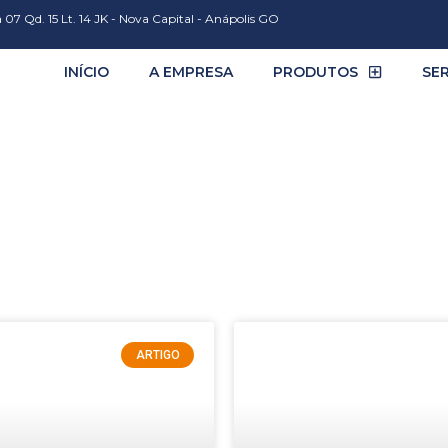
 07 Qd. 15 Lt. 14 JK - Nova Capital - Anápolis GO
INÍCIO
A EMPRESA
PRODUTOS
SE
al
ARTIGO