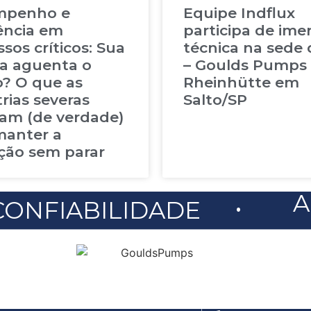
mpenho e
Equipe Indflux
tência em
participa de ime
sos críticos: Sua
técnica na sede 
 aguenta o
– Goulds Pumps 
o? O que as
Rheinhütte em
rias severas
Salto/SP
sam (de verdade)
manter a
ção sem parar
.
A
CONFIABILIDADE