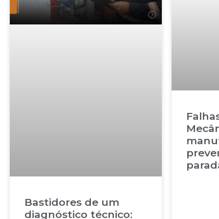
Falha
Mecân
manu
preven
parad
Bastidores de um
diagnóstico técnico: