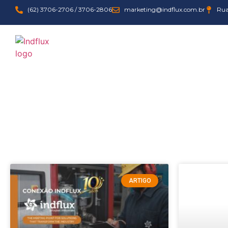
(62) 3706-2706 / 3706-2806
marketing@indflux.com.br
Rua
manutenção industri
ARTIGO