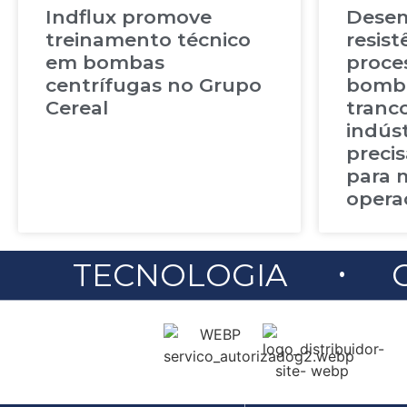
Indflux promove
Dese
treinamento técnico
resis
em bombas
proces
centrífugas no Grupo
bomba
Cereal
tranc
indúst
preci
para 
opera
.
TECNOLOGIA