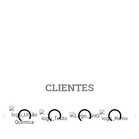
priorizando
competência
o bem-
de seus
estar do
profissionais
ser
e pela
humano.
prática de
seus
valores.
CLIENTES