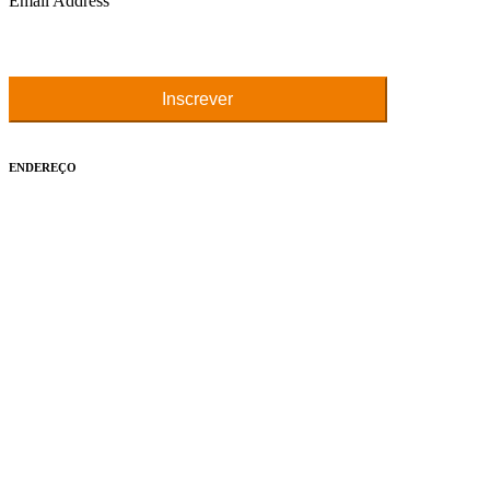
Email Address
ENDEREÇO
Rua 07 Qd. 15 Lt. 14 JK - Nova Capital - CEP 75114-290 -