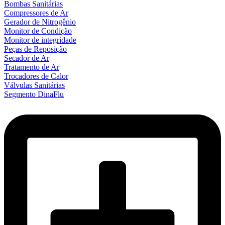
Bombas Sanitárias
Compressores de Ar
Gerador de Nitrogênio
Monitor de Condição
Monitor de integridade
Peças de Reposição
Secador de Ar
Tratamento de Ar
Trocadores de Calor
Válvulas Sanitárias
Segmento DinaFlu