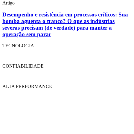
Artigo
Desempenho e resistência em processos críticos: Sua
bomba aguenta o tranco? O que as indústrias
severas precisam (de verdade) para manter a
operação sem parar
TECNOLOGIA
.
CONFIABILIDADE
.
ALTA PERFORMANCE