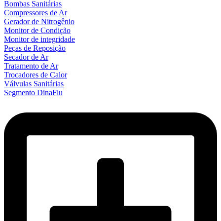
Bombas Sanitárias
Compressores de Ar
Gerador de Nitrogênio
Monitor de Condição
Monitor de integridade
Peças de Reposição
Secador de Ar
Tratamento de Ar
Trocadores de Calor
Válvulas Sanitárias
Segmento DinaFlu