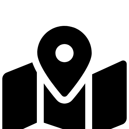
Rua 07 Qd. 15 Lt. 14 JK - Nova Capital - CEP 75114-290 -
Anápolis GO