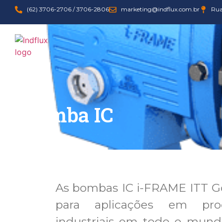
(62) 3706-2706 / 3706-2806
marketing@indflux.com.br
Rua
Bomba IC
As bombas IC i-FRAME ITT G
para aplicações em pro
industriais em todo o mund