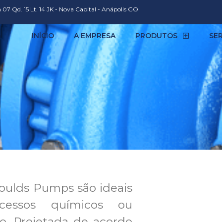
 07 Qd. 15 Lt. 14 JK - Nova Capital - Anápolis GO
INÍCIO
A EMPRESA
PRODUTOS
SE
oulds Pumps são i
deais
cessos químicos ou
o. P
rojetada de acordo