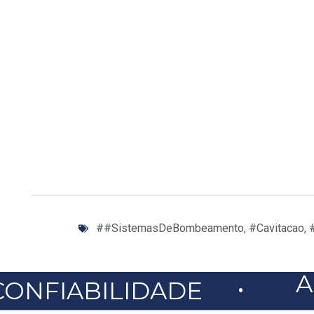
##SistemasDeBombeamento
,
#Cavitacao
,
.
A
CONFIABILIDADE