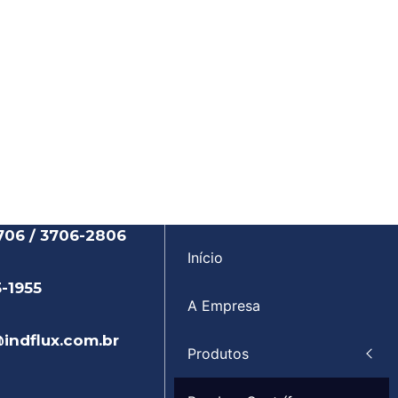
706 / 3706-2806
Início
5-1955
A Empresa
indflux.com.br
Produtos