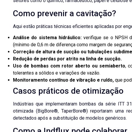
setores como o químico, farmacêutico, papel e celulose e
Como prevenir a cavitação?
Aqui estão práticas técnicas eficientes aplicadas por en
Análise do sistema hidráulico:
verifique se o NPSH d
(mínimo de 0,6 m de diferença como margem de seguranç
Correção de altura de sucção ou tubulações subdim
Redução de perdas por atrito na linha de sucção.
Uso de bombas com rotor aberto ou semiaberto
, 
tolerantes a sólidos e variações de vazão.
Monitoramento contínuo de vibração e ruído
,
que pode
Casos práticos de otimização
Indústrias que implementaram bombas da série
ITT 3
otimizada (BigBore®, TaperBore®) reportaram uma
re
detectados
após a substituição de modelos genéricos.
Como a Indflux pode colaborar