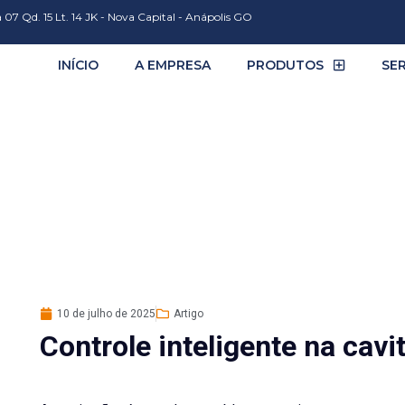
 07 Qd. 15 Lt. 14 JK - Nova Capital - Anápolis GO
INÍCIO
A EMPRESA
PRODUTOS
SE
: Melhorando o Rendime
de Bombeamento
10 de julho de 2025
Artigo
Controle inteligente na cavi