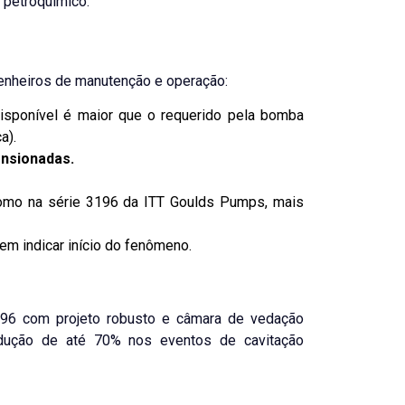
 petroquímico.
genheiros de manutenção e operação:
isponível é maior que o requerido pela bomba
a).
ensionadas.
como na série 3196 da ITT Goulds Pumps, mais
m indicar início do fenômeno.
196
com projeto robusto e câmara de vedação
dução de até 70% nos eventos de cavitação