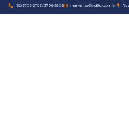
(62) 3706-2706 / 3706-2806
marketing@indflux.com.br
Rua
Combate à Cavitação
Danos em Sistemas 