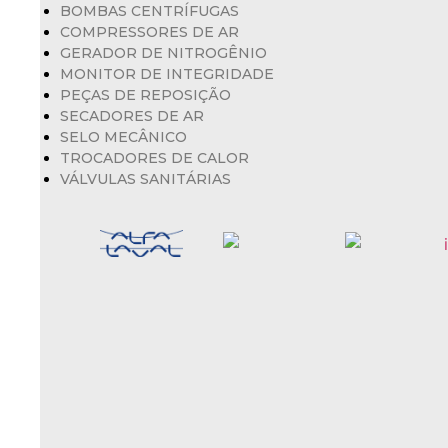
BOMBAS CENTRÍFUGAS
COMPRESSORES DE AR
GERADOR DE NITROGÊNIO
Bomba
Bomba
MONITOR DE INTEGRIDADE
3196
IC
PEÇAS DE REPOSIÇÃO
SECADORES DE AR
SELO MECÂNICO
Monitoramento
TROCADORES DE CALOR
i-
alert®
VÁLVULAS SANITÁRIAS
Peças
Genuínas
–
Gerador
Compressores
Compressores
de
Gardner
de
Nitrogênio
Denver
Ar